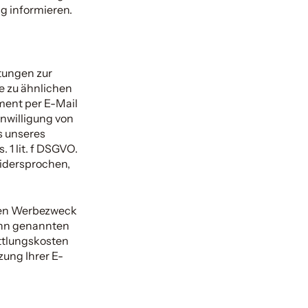
ng informieren.
tungen zur
e zu ähnlichen
ment per E-Mail
nwilligung von
s unseres
 1 lit. f DSGVO.
idersprochen,
eten Werbezweck
ginn genannten
ittlungskosten
zung Ihrer E-