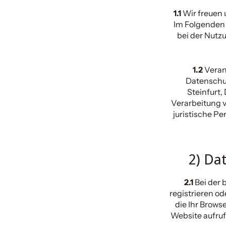
1.1
Wir freuen 
Im Folgenden 
bei der Nutz
1.2
Verant
Datenschu
Steinfurt,
Verarbeitung v
juristische Pe
2) Da
2.1
Bei der 
registrieren od
die Ihr Brows
Website aufrufe