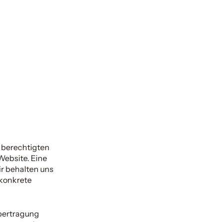
s berechtigten
Website. Eine
r behalten uns
 konkrete
bertragung