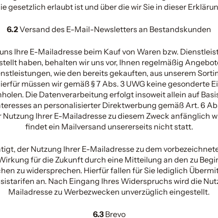
ie gesetzlich erlaubt ist und über die wir Sie in dieser Erkläru
6.2
Versand des E-Mail-Newsletters an Bestandskunden
uns Ihre E-Mailadresse beim Kauf von Waren bzw. Dienstleis
tellt haben, behalten wir uns vor, Ihnen regelmäßig Angebot
nstleistungen, wie den bereits gekauften, aus unserem Sorti
ierfür müssen wir gemäß § 7 Abs. 3 UWG keine gesonderte Ei
nholen. Die Datenverarbeitung erfolgt insoweit allein auf Basi
teresses an personalisierter Direktwerbung gemäß Art. 6 Abs.
r Nutzung Ihrer E-Mailadresse zu diesem Zweck anfänglich w
findet ein Mailversand unsererseits nicht statt.
htigt, der Nutzung Ihrer E-Mailadresse zu dem vorbezeichn
 Wirkung für die Zukunft durch eine Mitteilung an den zu Be
hen zu widersprechen. Hierfür fallen für Sie lediglich Überm
istarifen an. Nach Eingang Ihres Widerspruchs wird die Nut
Mailadresse zu Werbezwecken unverzüglich eingestellt.
6.3
Brevo