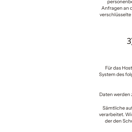
personenbez
Anfragen an d
verschlüsselte
3
Für das Host
System des folg
Daten werden z
Sämtliche au
verarbeitet. W
der den Schu