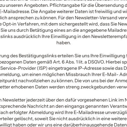
zu unseren Angeboten. Pflichtangabe für die Übersendung 
e E-Mailadresse. Die Angabe weiterer Daten ist freiwillig und 
lich ansprechen zu können. Für den Newsletter-Versand ver
 Opt-in Verfahren, mit dem sichergestellt wird, dass Sie New
 Sie uns durch Betätigung eines an die angegebene Mailadr
gslinks ausdrücklich Ihre Einwilligung in den Newsletterempf
haben.
rung des Bestätigungslinks erteilen Sie uns Ihre Einwilligung
ezogenen Daten gemäß Art. 6 Abs. 1 lit. a DSGVO. Hierbei sp
 Service-Provider (ISP) eingetragene IP-Adresse sowie das 
nmeldung, um einen möglichen Missbrauch Ihrer E-Mail- Ad
eitpunkt nachvollziehen zu können. Die von uns bei der An
etter erhobenen Daten werden streng zweckgebunden verw
 Newsletter jederzeit über den dafür vorgesehenen Link im 
tsprechende Nachricht an den eingangs genannten Verantw
Nach erfolgter Abmeldung wird Ihre E-Mailadresse unverzügl
teiler gelöscht, soweit Sie nicht ausdrücklich in eine weiter
willigt haben oder wir uns eine darüberhinausgehende Dat