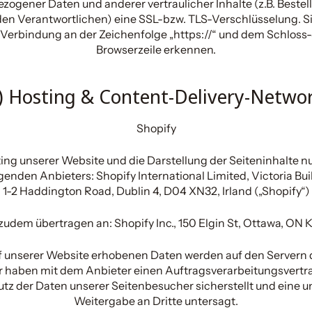
ogener Daten und anderer vertraulicher Inhalte (z.B. Beste
en Verantwortlichen) eine SSL-bzw. TLS-Verschlüsselung. S
 Verbindung an der Zeichenfolge „https://“ und dem Schloss-
Browserzeile erkennen.
) Hosting & Content-Delivery-Netwo
Shopify
ing unserer Website und die Darstellung der Seiteninhalte n
enden Anbieters: Shopify International Limited, Victoria Buil
1-2 Haddington Road, Dublin 4, D04 XN32, Irland („Shopify“)
udem übertragen an: Shopify Inc., 150 Elgin St, Ottawa, ON 
f unserer Website erhobenen Daten werden auf den Servern 
ir haben mit dem Anbieter einen Auftragsverarbeitungsvertr
tz der Daten unserer Seitenbesucher sicherstellt und eine 
Weitergabe an Dritte untersagt.