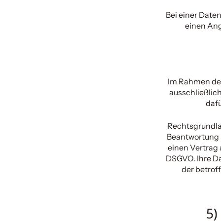
Bei einer Date
einen An
Im Rahmen der
ausschließlic
dafü
Rechtsgrundlag
Beantwortung Ih
einen Vertrag a
DSGVO. Ihre Da
der betrof
5)