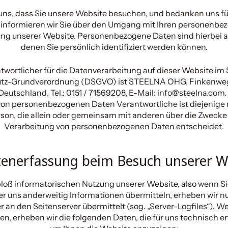
uns, dass Sie unsere Website besuchen, und bedanken uns für 
informieren wir Sie über den Umgang mit Ihren personenb
ung unserer Website. Personenbezogene Daten sind hierbei al
denen Sie persönlich identifiziert werden können.
wortlicher für die Datenverarbeitung auf dieser Website im 
tz-Grundverordnung (DSGVO) ist STEELNA OHG, Finkenweg
 Deutschland, Tel.: 0151 / 71569208, E-Mail: info@steelna.com. 
on personenbezogenen Daten Verantwortliche ist diejenige 
rson, die allein oder gemeinsam mit anderen über die Zwecke
Verarbeitung von personenbezogenen Daten entscheidet.
tenerfassung beim Besuch unserer W
bloß informatorischen Nutzung unserer Website, also wenn Si
er uns anderweitig Informationen übermitteln, erheben wir n
er an den Seitenserver übermittelt (sog. „Server-Logfiles“). W
n, erheben wir die folgenden Daten, die für uns technisch er