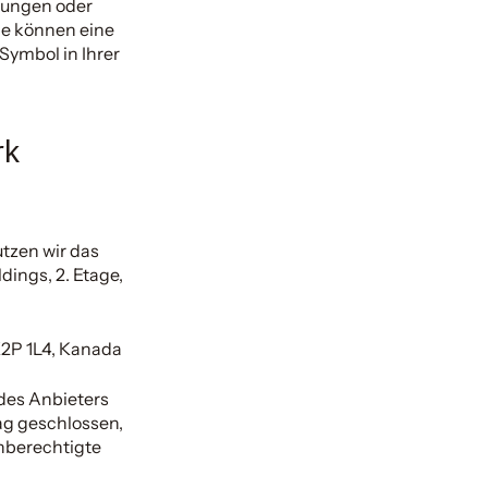
llungen oder
ie können eine
Symbol in Ihrer
rk
utzen wir das
dings, 2. Etage,
K2P 1L4, Kanada
des Anbieters
ag geschlossen,
unberechtigte