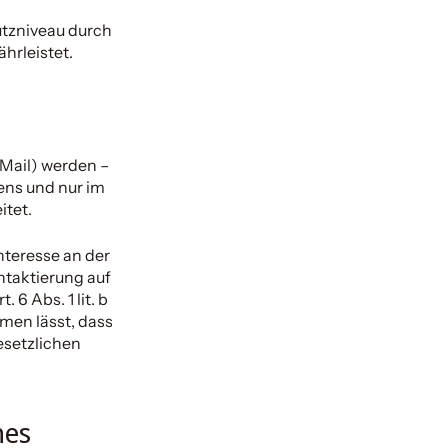
tzniveau durch
rleistet.
Mail) werden –
ens und nur im
itet.
nteresse an der
ontaktierung auf
 6 Abs. 1 lit. b
men lässt, dass
esetzlichen
nes