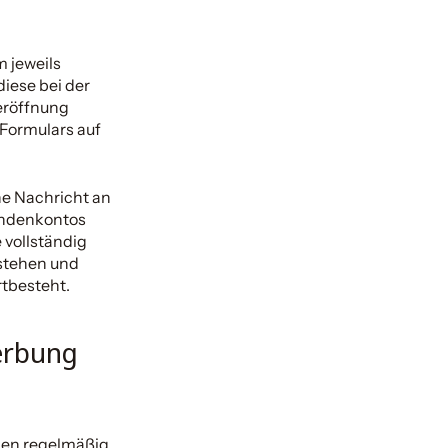
 jeweils
iese bei der
eröffnung
Formulars auf
ne Nachricht an
Kundenkontos
 vollständig
stehen und
rtbesteht.
erbung
nen regelmäßig