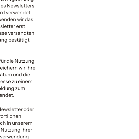
des Newsletters
wird verwendet,
wenden wir das
sletter erst
esse versandten
ang bestätigt
 für die Nutzung
eichern wir Ihre
Datum und die
resse zu einem
meldung zum
endet.
Newsletter oder
ortlichen
ich in unserem
e Nutzung Ihrer
enverwendung