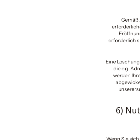
Gemäß A
erforderlic
Eröffnun
erforderlich
Eine Löschung 
die o.g. Ad
werden Ihre
abgewicke
unsererse
6) Nu
Wenn Sie sich